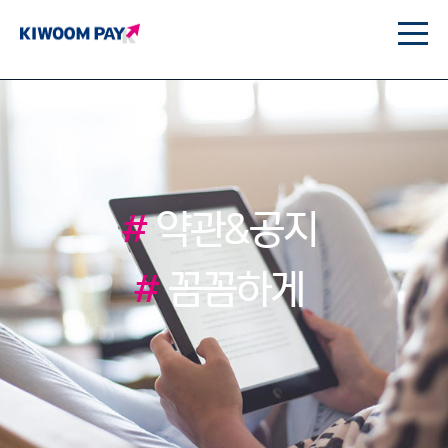
#
약관&공지
#
꼼꼼하게